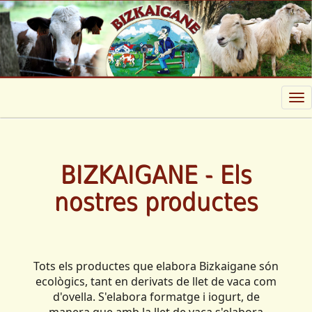
Tog
nav
BIZKAIGANE - Els
nostres productes
Tots els productes que elabora Bizkaigane són
ecològics, tant en derivats de llet de vaca com
d'ovella. S'elabora formatge i iogurt, de