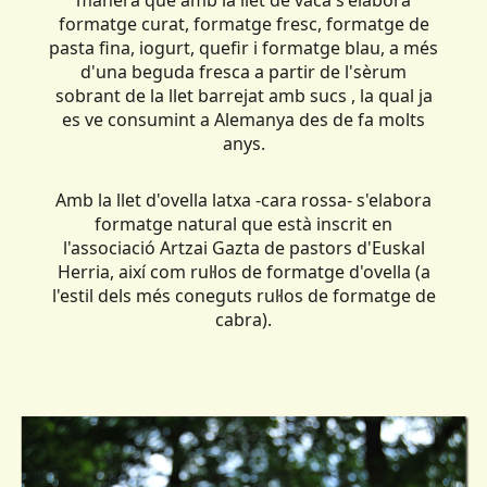
manera que amb la llet de vaca s'elabora
formatge curat, formatge fresc, formatge de
pasta fina, iogurt, quefir i formatge blau, a més
d'una beguda fresca a partir de l'sèrum
sobrant de la llet barrejat amb sucs , la qual ja
es ve consumint a Alemanya des de fa molts
anys.
Amb la llet d'ovella latxa -cara rossa- s'elabora
formatge natural que està inscrit en
l'associació Artzai Gazta de pastors d'Euskal
Herria, així com rul·los de formatge d'ovella (a
l'estil dels més coneguts rul·los de formatge de
cabra).